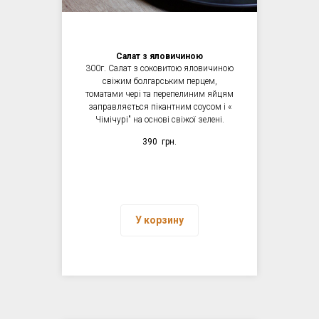
Салат з яловичиною
300г. Салат з соковитою яловичиною
свіжим болгарським перцем,
томатами чері та перепелиним яйцям
заправляється пікантним соусом і «
Чімічурі" на основі свіжої зелені.
390
грн.
У корзину