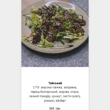
Тайський
270г. вирізка говяжа, заправка,
перець болгарський, морква, огірок,
свіжий помідор, кунжут, листя салату,
романо, айсберг
360
грн.