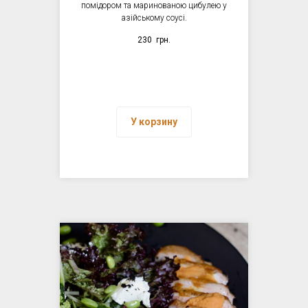
помідором та маринованою цибулею у
азійському соусі.
230
грн.
У корзину