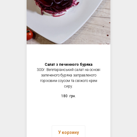
Салат з печенного буряка
300г. Вегетаріанський салат на основі
запеченого буряка заправленого
горіховим соусом та свіжого крем
сиру.
180
грн.
У корзину