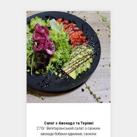
Салат з Авокадо та Теріякі
270г. Вегетаріанський салат з свіжим
авокадо бобами едамаме, свіжим