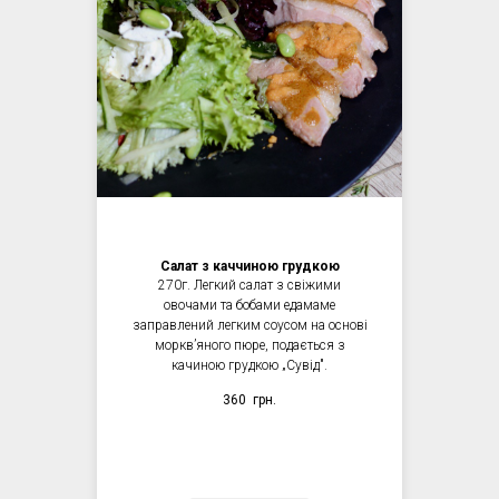
Салат з каччиною грудкою
270г. Легкий салат з свіжими
овочами та бобами едамаме
заправлений легким соусом на основі
морквʼяного пюре, подається з
качиною грудкою „Сувід".
360
грн.