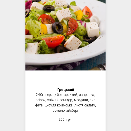
Грецький
240г. перець болгарський, заправка,
огірок, свіжий помідор, масдини, сир
фета, цибуля кримська, листя салату,
романо, айсберг
200
грн.