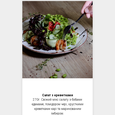
Салат з креветками
270г. Свіжий мікс салату з бобами
едамаме, помідором чері, хрусткими
креветками карі та маринованим
імбиром.