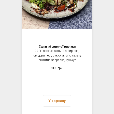
Салат зі свинної вирізки
270г. запечена свинна вирізка,
помідори чері, руккола, мікс салату,
пікантна заправка, кунжут
310
грн.
У корзину