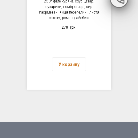
250г філе куряче, соус цезар,
сухарики, помідор чері, сир
паормезан, яйця перепелині, листя
салату, романо, айсберг
270
грн.
У корзину