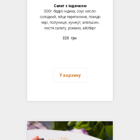
Салат з індичкою
300г. бедро індика, соус кисло-
солодкий, яйце перепилине, помідо
чері, полуниця, кунжут, апельсин,
листя салату, романо, айсберг
320
грн.
У корзину