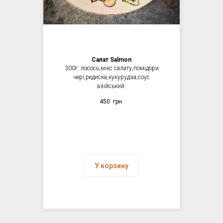
Салат Salmon
300г. лосось,мікс салату,помідори
чері,редиска,кукурудза,соус
азійський.
450
грн.
У корзину