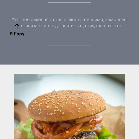
*Усі зображення страв є ілюстративними, замовлені
arrow_upward
страви можуть відрізнятись від тих, що на фото
В Гору