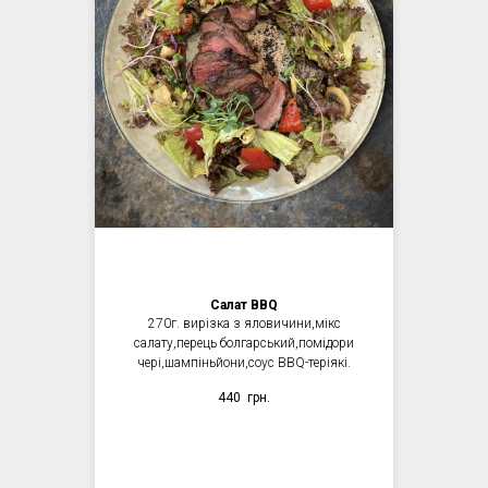
Салат BBQ
270г. вирізка з яловичини,мікс
салату,перець болгарський,помідори
чері,шампіньйони,соус BBQ-теріякі.
440
грн.