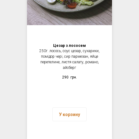
Цезар з лососем
250г. лосось, соус цезар, сухарики,
помідор чері, сир пармезан, яйце
перепелине, листя салату, романо,
айсберг
290
грн.
У корзину