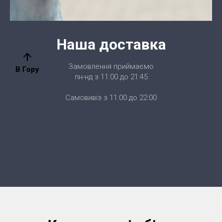
Наша доставка
arrow_upward
Замовлення приймаємо
В Гору
пн-нд з 11:00 до 21:45
Самовивіз з 11:00 до 22:00