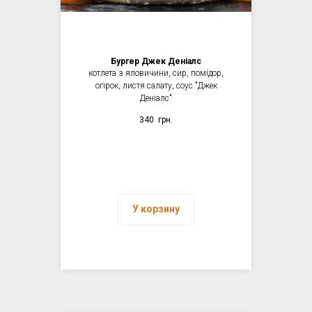
Бургер Джек Деніалс
котлета з яловичини, сир, помідор,
огірок, листя салату, соус "Джек
Деніалс"
340
грн.
У корзину