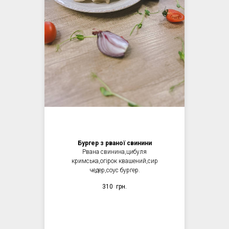
Бургер з рваної свинини
Рвана свинина,цибуля
кримська,огірок квашений,сир
чедер,соус бургер.
310
грн.