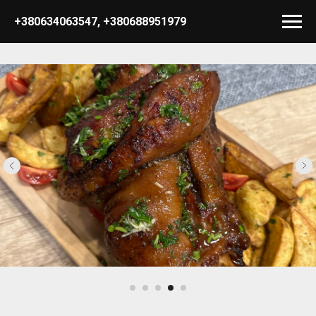
+380634063547
,
+380688951979