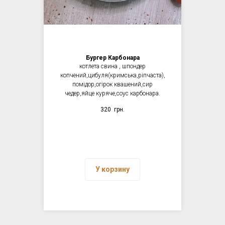
Бургер Карбонара
котлета свина , шпондер
копчений,цибуля(кримська,ріпчаста),
помідор,огірок квашений,сир
чедер,яйце куряче,соус карбонара.
320
грн.
У корзину