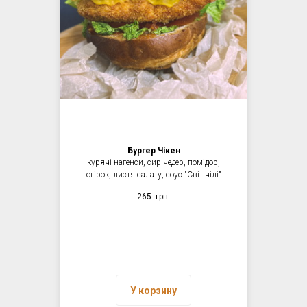
Бургер Чікен
курячі нагенси, сир чедер, помідор,
огірок, листя салату, соус "Світ чілі"
265
грн.
У корзину