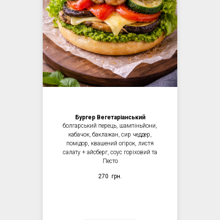
Бургер Вегетаріанський
болгарський перець, шампіньйони,
кабачок, баклажан, сир чеддер,
помідор, квашений огірок, листя
салату + айсберг, соус горіховий та
Песто
270
грн.