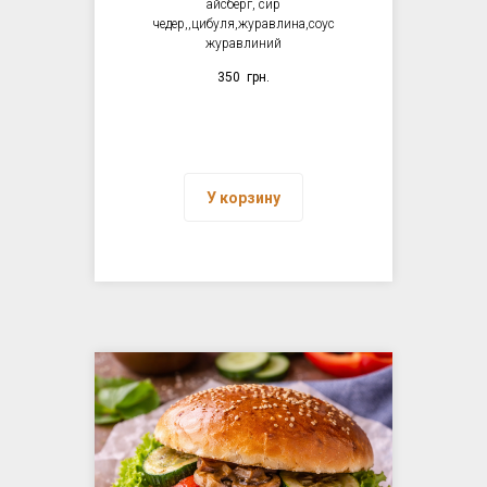
айсберг, сир
чедер,,цибуля,журавлина,соус
журавлиний
350
грн.
У корзину