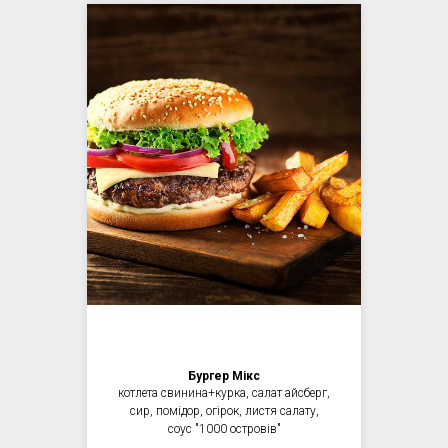
Бургер Мікс
котлета свинина+курка, салат айcберг,
сир, помідор, огірок, листя салату,
соус "1000 островів"