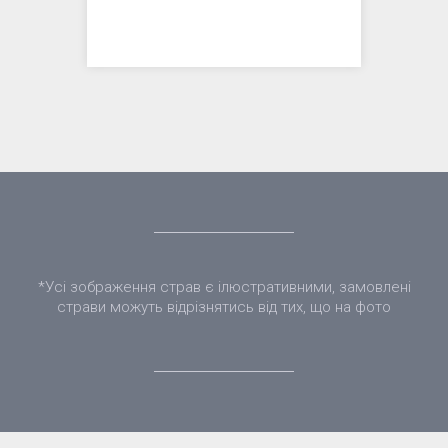
*Усі зображення страв є ілюстративними, замовлені
страви можуть відрізнятись від тих, що на фото