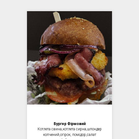
Бургер Фірмовий
Котлета свина,котлета сирна,шпондер
копчений,огірок, помідор,салат