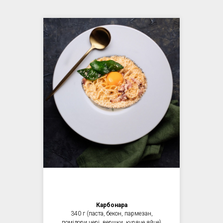
Карбонара
340 г (паста, бекон, пармезан,
помідори чері, вершки, куряче яйце)