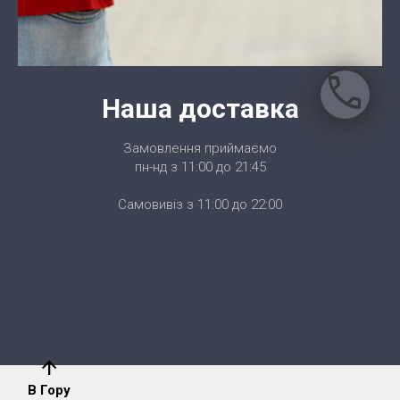
call
Наша доставка
Замовлення приймаємо
пн-нд з 11:00 до 21:45
Самовивіз з 11:00 до 22:00
arrow_upward
В Гору