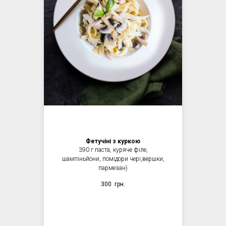
Фетучіні з куркою
390 г паста, куряче філе,
шампіньйони, помідори чері,вершки,
пармезан)
300
грн.