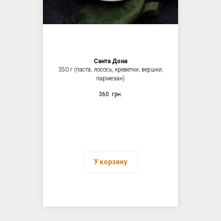
Санта Дона
350 г (паста, лосось, креветки, вершки,
пармезан)
360
грн.
У корзину