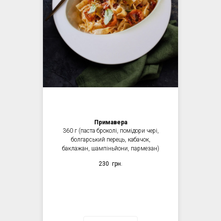
Примавера
360 г (паста броколі, помідори чері,
болгарський перець, кабачок,
баклажан, шампіньйони, пармезан)
230
грн.