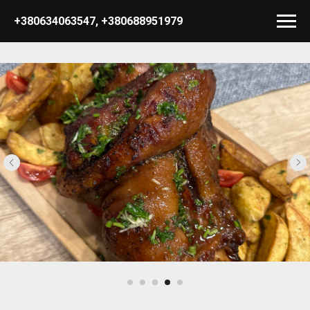
+380634063547
,
+380688951979