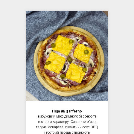
Піца BBQ Inferno
вибуховий мікс димного барбекю та
гострого характеру. Соковите мʼясо,
тягуча моцарела, пікантний соус BBQ
і гострий перець створюють