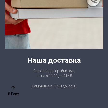
Наша доставка
Замовлення приймаємо
пн-нд з 11:00 до 21:45
Самовивіз з 11:00 до 22:00
arrow_upward
В Гору