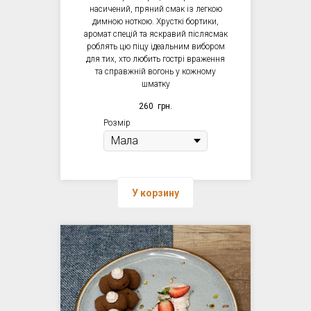
насичений, пряний смак із легкою
димною ноткою. Хрусткі бортики,
аромат спецій та яскравий післясмак
роблять цю піцу ідеальним вибором
для тих, хто любить гострі враження
та справжній вогонь у кожному
шматку
260
грн.
Розмір
У корзину