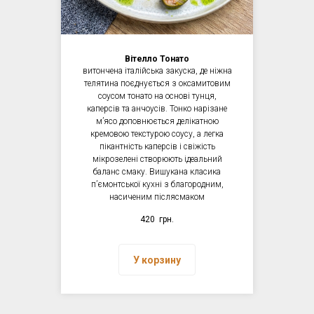
Вітелло Тонато
витончена італійська закуска, де ніжна
телятина поєднується з оксамитовим
соусом тонато на основі тунця,
каперсів та анчоусів. Тонко нарізане
мʼясо доповнюється делікатною
кремовою текстурою соусу, а легка
пікантність каперсів і свіжість
мікрозелені створюють ідеальний
баланс смаку. Вишукана класика
пʼємонтської кухні з благородним,
насиченим післясмаком
420
грн.
У корзину