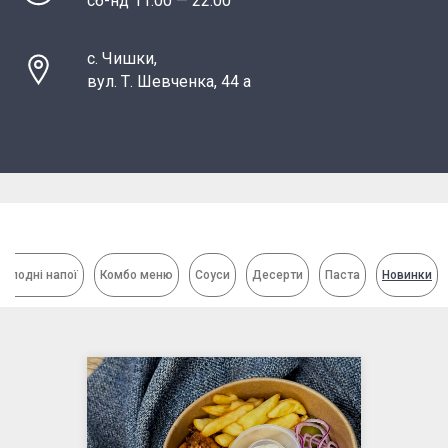
сб-нд 11:00 — 22:00
с. Чишки,
вул. Т. Шевченка, 44 а
Холодні напої
Комбо меню
Соуси
Десерти
Паста
Новинки