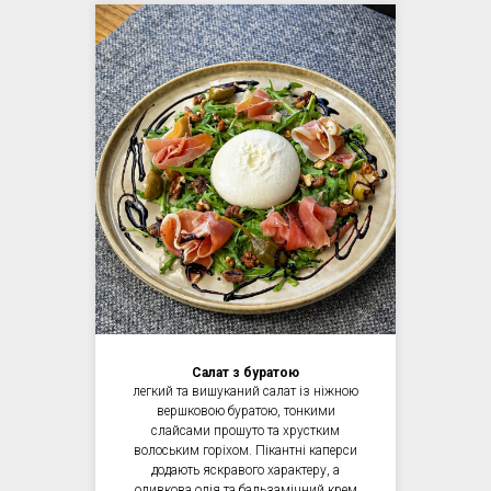
Салат з буратою
легкий та вишуканий салат із ніжною
вершковою буратою, тонкими
слайсами прошуто та хрустким
волоським горіхом. Пікантні каперси
додають яскравого характеру, а
оливкова олія та бальзамічний крем