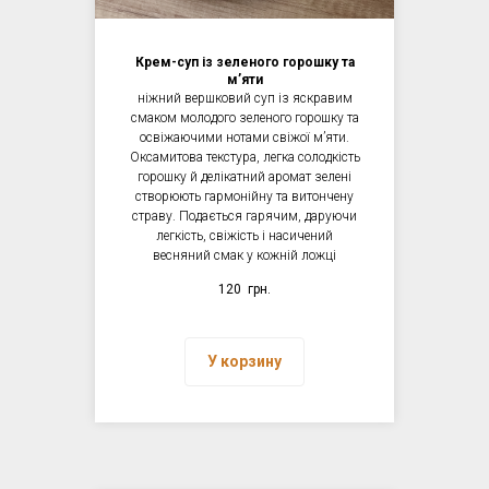
Крем-суп із зеленого горошку та
мʼяти
ніжний вершковий суп із яскравим
смаком молодого зеленого горошку та
освіжаючими нотами свіжої мʼяти.
Оксамитова текстура, легка солодкість
горошку й делікатний аромат зелені
створюють гармонійну та витончену
страву. Подається гарячим, даруючи
легкість, свіжість і насичений
весняний смак у кожній ложці
120
грн.
У корзину