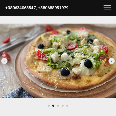
+380634063547
,
+380688951979