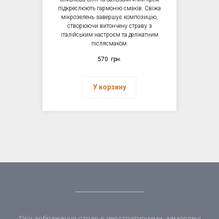
підкреслюють гармонію смаків. Свіжа
мікрозелень завершує композицію,
створюючи витончену страву з
італійським настроєм та делікатним
післясмаком.
570
грн.
У корзину
*Усі зображення страв є ілюстративними, замовлені