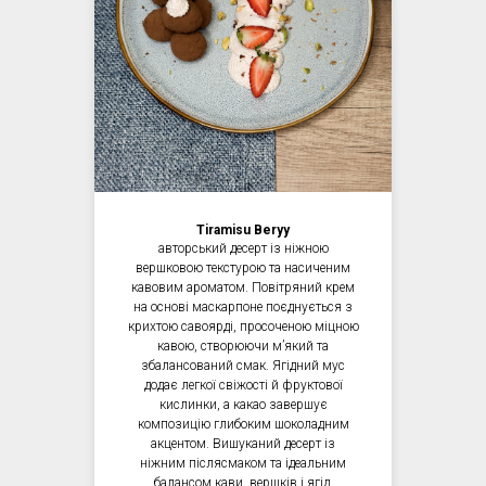
Tiramisu Beryy
авторський десерт із ніжною
вершковою текстурою та насиченим
кавовим ароматом. Повітряний крем
на основі маскарпоне поєднується з
крихтою савоярді, просоченою міцною
кавою, створюючи мʼякий та
збалансований смак. Ягідний мус
додає легкої свіжості й фруктової
кислинки, а какао завершує
композицію глибоким шоколадним
акцентом. Вишуканий десерт із
ніжним післясмаком та ідеальним
балансом кави, вершків і ягід.