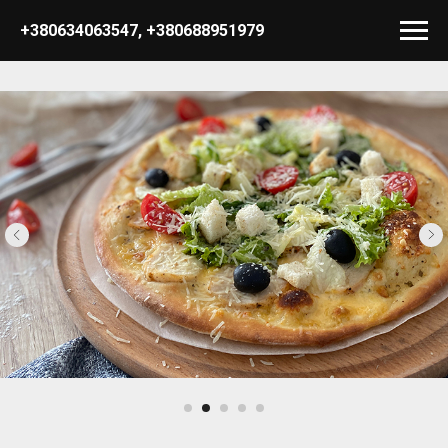
+380634063547
,
+380688951979