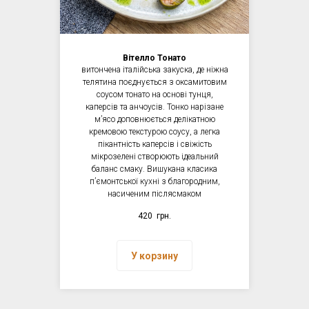
Вітелло Тонато
витончена італійська закуска, де ніжна
телятина поєднується з оксамитовим
соусом тонато на основі тунця,
каперсів та анчоусів. Тонко нарізане
мʼясо доповнюється делікатною
кремовою текстурою соусу, а легка
пікантність каперсів і свіжість
мікрозелені створюють ідеальний
баланс смаку. Вишукана класика
пʼємонтської кухні з благородним,
насиченим післясмаком
420
грн.
У корзину