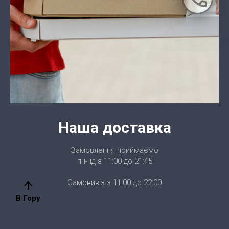
Наша доставка
Замовлення приймаємо
пн-нд з 11:00 до 21:45
Самовивіз з 11:00 до 22:00
arrow_upward
В Гору