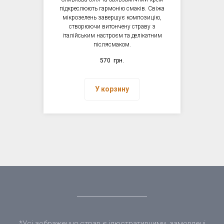
підкреслюють гармонію смаків. Свіжа
мікрозелень завершує композицію,
створюючи витончену страву з
італійським настроєм та делікатним
післясмаком.
570
грн.
У корзину
*Усі зображення страв є ілюстративними, замовлені