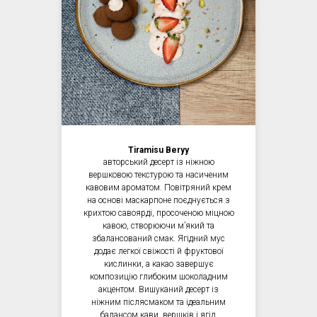
Tiramisu Beryy
авторський десерт із ніжною
вершковою текстурою та насиченим
кавовим ароматом. Повітряний крем
на основі маскарпоне поєднується з
крихтою савоярді, просоченою міцною
кавою, створюючи мʼякий та
збалансований смак. Ягідний мус
додає легкої свіжості й фруктової
кислинки, а какао завершує
композицію глибоким шоколадним
акцентом. Вишуканий десерт із
ніжним післясмаком та ідеальним
балансом кави, вершків і ягід.