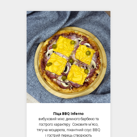
Піца BBQ Inferno
вибуховий мікс димного барбекю та
гострого характеру. Соковите мʼясо,
тягуча моцарела, пікантний соус BBQ
і гострий перець створюють