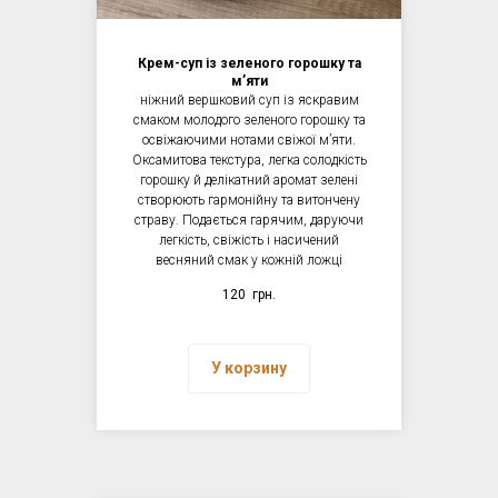
Крем-суп із зеленого горошку та
мʼяти
ніжний вершковий суп із яскравим
смаком молодого зеленого горошку та
освіжаючими нотами свіжої мʼяти.
Оксамитова текстура, легка солодкість
горошку й делікатний аромат зелені
створюють гармонійну та витончену
страву. Подається гарячим, даруючи
легкість, свіжість і насичений
весняний смак у кожній ложці
120
грн.
У корзину