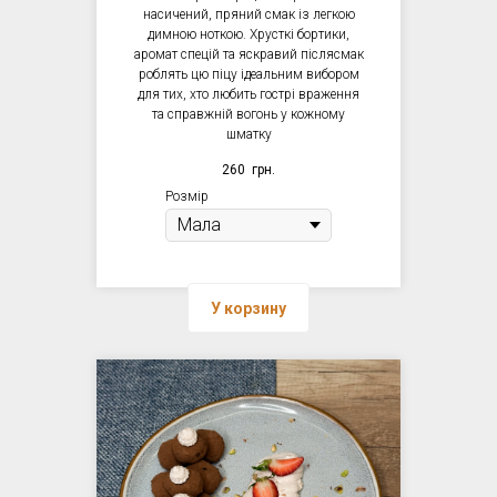
насичений, пряний смак із легкою
димною ноткою. Хрусткі бортики,
аромат спецій та яскравий післясмак
роблять цю піцу ідеальним вибором
для тих, хто любить гострі враження
та справжній вогонь у кожному
шматку
260
грн.
Розмір
У корзину