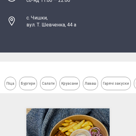
сб-нд 11:00 — 22:00
с. Чишки,
вул. Т. Шевченка, 44 а
Піца
Бургери
Салати
Круасани
Лаваш
Гарячі закуски