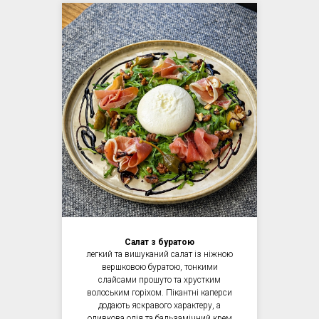
Салат з буратою
легкий та вишуканий салат із ніжною
вершковою буратою, тонкими
слайсами прошуто та хрустким
волоським горіхом. Пікантні каперси
додають яскравого характеру, а
оливкова олія та бальзамічний крем