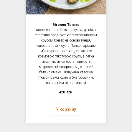
Вітелло Тонато
витончена італійська закуска, де ніжна
телятина поєднується з оксамитовим
соусом тонато на основі тунця,
каперсів та анчоусів. Тонко нарізане
мʼясо доповнюється делікатною
кремовою текстурою соусу, а легка
пікантність каперсів і свіжість
мікрозелені створюють ідеальний
баланс смаку. Вишукана класика
пʼємонтської кухні з благородним,
насиченим післясмаком
420
грн.
У корзину