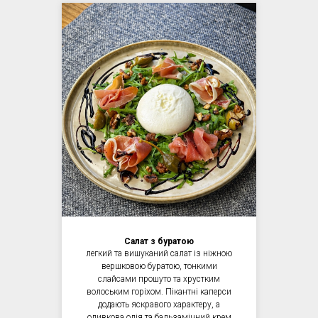
Салат з буратою
легкий та вишуканий салат із ніжною
вершковою буратою, тонкими
слайсами прошуто та хрустким
волоським горіхом. Пікантні каперси
додають яскравого характеру, а
оливкова олія та бальзамічний крем