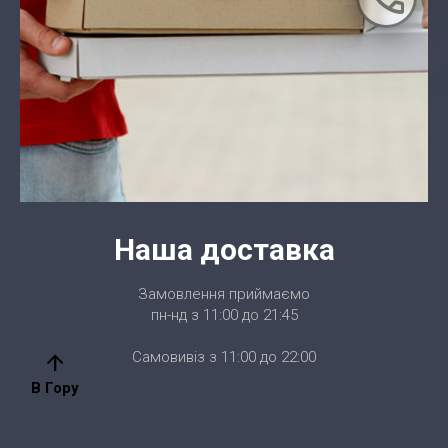
Наша доставка
Замовлення приймаємо
пн-нд з 11:00 до 21:45
Самовивіз з 11:00 до 22:00
arrow_upward
В Гору