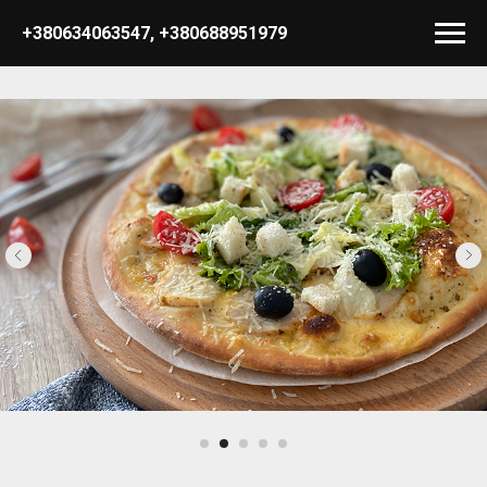
+380634063547
,
+380688951979