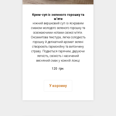
Крем-суп із зеленого горошку та
мʼяти
ніжний вершковий суп із яскравим
смаком молодого зеленого горошку та
освіжаючими нотами свіжої мʼяти.
Оксамитова текстура, легка солодкість
горошку й делікатний аромат зелені
створюють гармонійну та витончену
страву. Подається гарячим, даруючи
легкість, свіжість і насичений
весняний смак у кожній ложці
120
грн.
У корзину