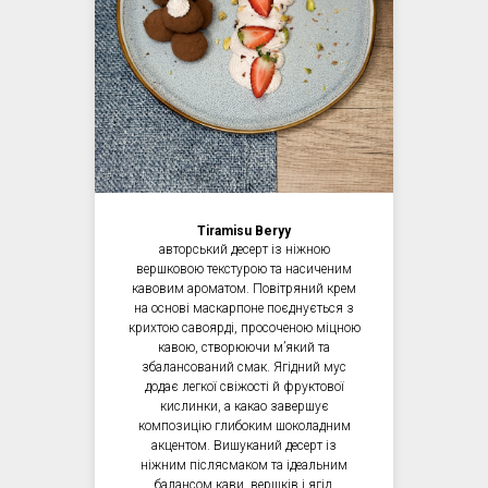
Tiramisu Beryy
авторський десерт із ніжною
вершковою текстурою та насиченим
кавовим ароматом. Повітряний крем
на основі маскарпоне поєднується з
крихтою савоярді, просоченою міцною
кавою, створюючи мʼякий та
збалансований смак. Ягідний мус
додає легкої свіжості й фруктової
кислинки, а какао завершує
композицію глибоким шоколадним
акцентом. Вишуканий десерт із
ніжним післясмаком та ідеальним
балансом кави, вершків і ягід.