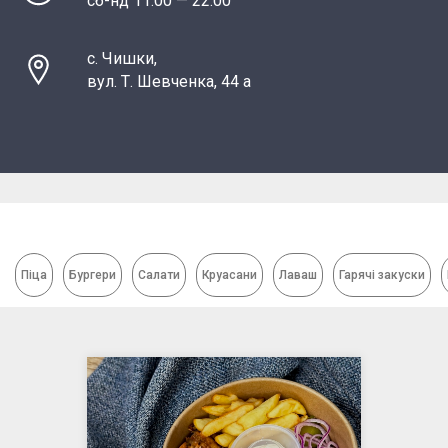
сб-нд 11:00 — 22:00
с. Чишки,
вул. Т. Шевченка, 44 а
Піца
Бургери
Салати
Круасани
Лаваш
Гарячі закуски