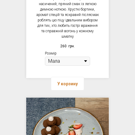
насичений, пряний смак із легкою
димною ноткою. Хрусткі бортики,
аромат спецій та яскравий післясмак
роблять цю піцу ідеальним вибором
для тих, хто любить гострі враження
та справжній вогонь у кожному
шматку
260
грн.
Розмір
У корзину