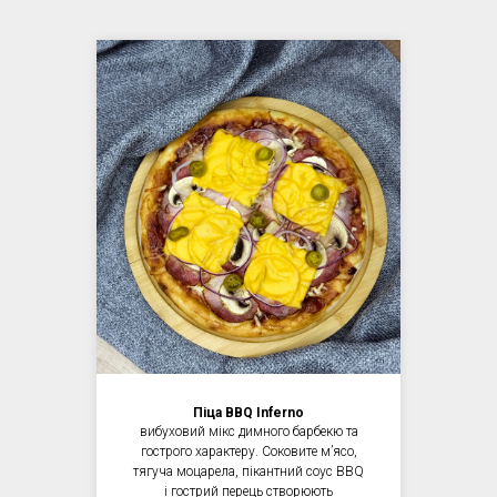
Піца BBQ Inferno
вибуховий мікс димного барбекю та
гострого характеру. Соковите мʼясо,
тягуча моцарела, пікантний соус BBQ
і гострий перець створюють