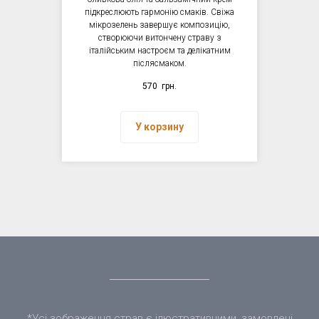
підкреслюють гармонію смаків. Свіжа
мікрозелень завершує композицію,
створюючи витончену страву з
італійським настроєм та делікатним
післясмаком.
570
грн.
У корзину
*Усі зображення страв є ілюстративними, замовлені